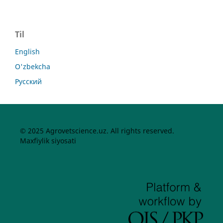
Til
English
O'zbekcha
Русский
© 2025 Agrovetscience.uz. All rights reserved.
Maxfiylik siyosati