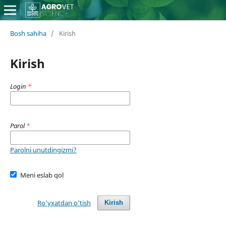
Bosh sahiha
/
Kirish
Kirish
Login
*
Parol
*
Parolni unutdingizmi?
Meni eslab qol
Ro'yxatdan o'tish
Kirish